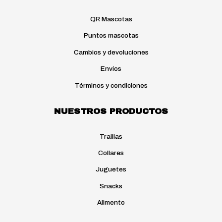
elegir
en
QR Mascotas
la
Puntos mascotas
página
de
Cambios y devoluciones
producto
Envíos
Términos y condiciones
NUESTROS PRODUCTOS
Traillas
Collares
Juguetes
Snacks
Alimento