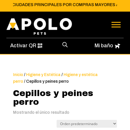
TIS
A CIUDADES PRINCIPALES POR COMPRAS MAYORES A $150.0
Activar QR
Mi baño
Inicio
/
Higiene y Estética
/
Higiene y estética
perro
/ Cepillos y peines perro
Cepillos y peines
perro
Mostrando el único resultado