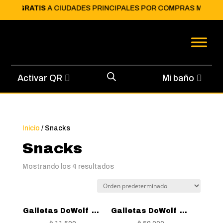
VÍO GRATIS
A CIUDADES PRINCIPALES POR COMPRAS MAYORES 
Activar QR
Mi baño
Inicio
/ Snacks
Snacks
Mostrando los 4 resultados
Galletas DoWolf Cordero y Perejil 1...
Galletas DoWolf en bombonera Mixtas...