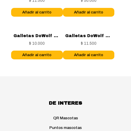
$
11.500
$
50.000
Añadir al carrito
Añadir al carrito
Galletas DoWolf Pollo y Ternera 150...
Galletas DoWolf Pollo, Zanahoria y ...
$
10.000
$
11.500
Añadir al carrito
Añadir al carrito
DE INTERES
QR Mascotas
Puntos mascotas