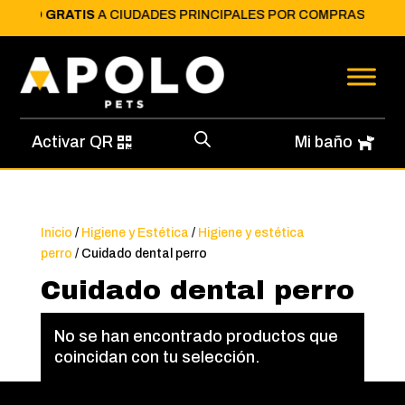
ENVÍO GRATIS
A CIUDADES PRINCIPALES POR COMPRAS MAYORES
Activar QR
Mi baño
Inicio
/
Higiene y Estética
/
Higiene y estética
perro
/ Cuidado dental perro
Cuidado dental perro
No se han encontrado productos que
coincidan con tu selección.