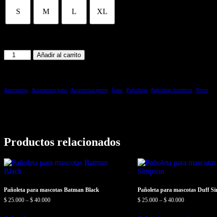
S
M
L
XL
Pañoleta
Añadir al carrito
para
mascotas
Jigglypuff
cantidad
Categoría:
Accesorios
|
Accesorios gato
|
Accesorios perro
|
Gato
|
Pañoletas
|
Pañoletas hembras
|
Perro
Productos relacionados
Pañoleta para mascotas Batman Black
Pañoleta para mascotas Duff S
$
25.000
–
$
40.000
$
25.000
–
$
40.000
Este
Este