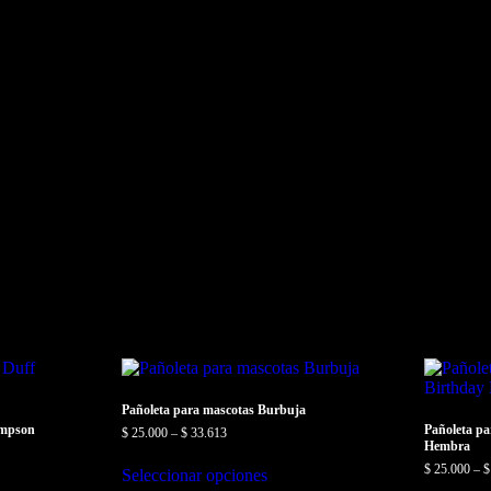
Pañoleta para mascotas Burbuja
impson
Pañoleta p
$
25.000
–
$
33.613
Hembra
Este
$
25.000
–
$
Seleccionar opciones
producto