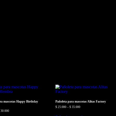
ara mascotas Happy Birthday
Pañoleta para mascotas Alitas Factory
$
25.000
–
$
35.000
30.000
Este