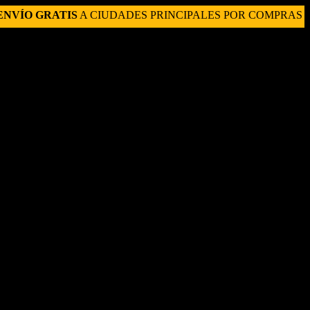
ÍO GRATIS
A CIUDADES PRINCIPALES POR COMPRAS MAYO
ara mascota clásica que se puede graduar en altura.