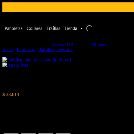
Pañoletas
Collares
Traíllas
Tienda
Activar QR
Mi baño
Inicio
/
Pañoletas
/
Pañoletas hembras
/ Pañoleta para mascotas Jiggly
Pañoleta para mascotas Jigglyp
$
33.613
Descripción
Compra en APOLO PETS, Pañoleta con
código QR anti-perdida
para perros y gatos doble faz
Talla