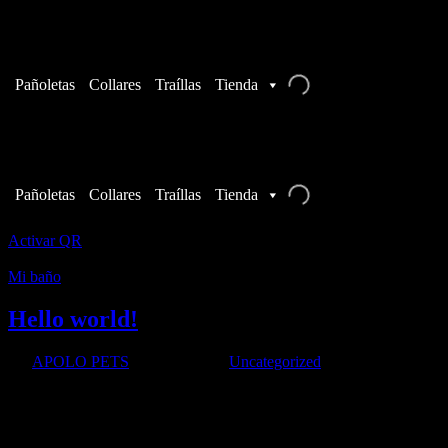
Pañoletas
Collares
Traíllas
Tienda
Pañoletas
Collares
Traíllas
Tienda
Activar QR
Mi baño
Hello world!
por
APOLO PETS
|
Mar 5, 2023
|
Uncategorized
Welcome to WordPress. This is your first post. Edit or delete it, then st
[yith_wcan_filters slug="default-preset"]