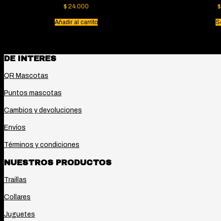
se
$
24.000
$
pueden
elegir
Añadir al carrito
S
en
la
página
de
producto
DE INTERES
QR Mascotas
Puntos mascotas
Cambios y devoluciones
Envíos
Términos y condiciones
NUESTROS PRODUCTOS
Traillas
Collares
Juguetes