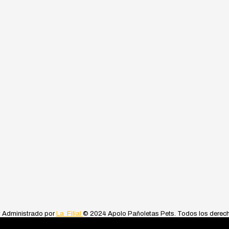
y Administrado por
La_Filial
© 2024 Apolo Pañoletas Pets. Todos los derec