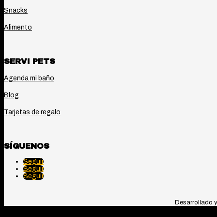
Snacks
Alimento
SERVI PETS
Agenda mi baño
Blog
Tarjetas de regalo
SÍGUENOS
Seguir
Seguir
Seguir
Desarrollado 