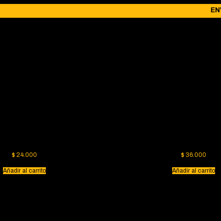
ENVÍ
Bite Twist
Cuerda Maní
$
24.000
$
36.000
Añadir al carrito
Añadir al carrito
Palo de café juguete para mascotas
Tirafun Ball