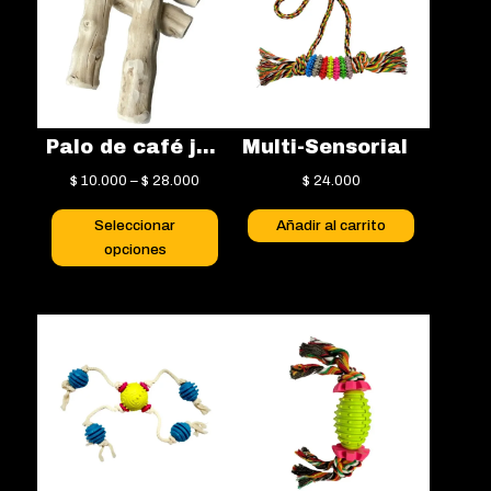
Palo de café juguete para mascotas
Multi-Sensorial
$
10.000
–
$
28.000
$
24.000
Este
Seleccionar
Añadir al carrito
producto
opciones
tiene
múltiples
variantes.
Las
opciones
se
pueden
elegir