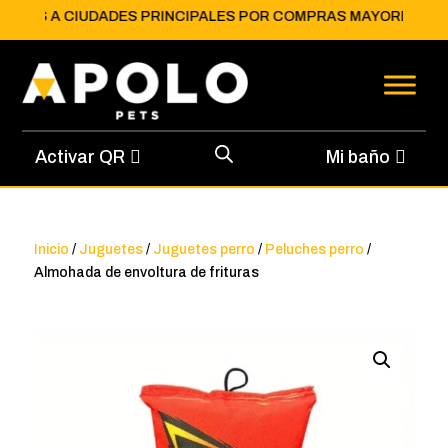
ATIS
A CIUDADES PRINCIPALES POR COMPRAS MAYORES A $150.
Activar QR
Mi baño
Inicio
/
Juguetes
/
Juguetes perro
/
Peluches perro
/
Almohada de envoltura de frituras