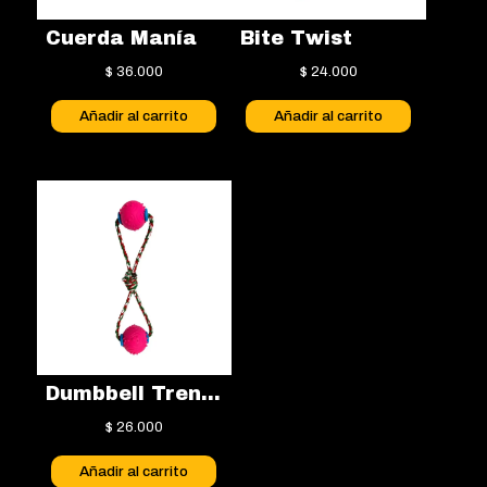
en
la
Cuerda Manía
Bite Twist
página
$
36.000
$
24.000
de
producto
Añadir al carrito
Añadir al carrito
Dumbbell Trenzado
$
26.000
Añadir al carrito