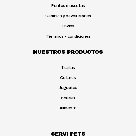
la
Puntos mascotas
página
de
Cambios y devoluciones
producto
Envíos
Términos y condiciones
NUESTROS PRODUCTOS
Traillas
Collares
Juguetes
Snacks
Alimento
SERVI PETS