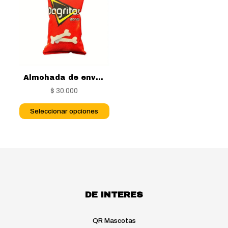
Almohada de envoltura de frituras
$
30.000
Este
Seleccionar opciones
producto
tiene
múltiples
variantes.
Las
opciones
se
DE INTERES
pueden
elegir
en
QR Mascotas