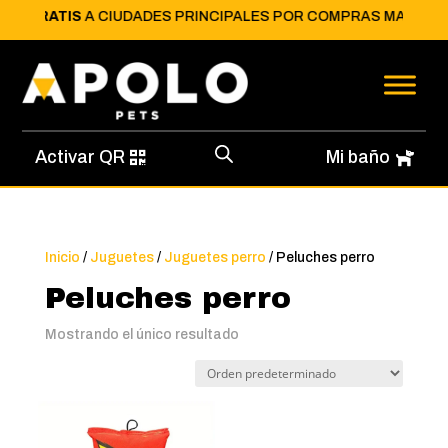
ÍO GRATIS
A CIUDADES PRINCIPALES POR COMPRAS MAYORES A 
Activar QR
Mi baño
Inicio
/
Juguetes
/
Juguetes perro
/ Peluches perro
Peluches perro
Mostrando el único resultado